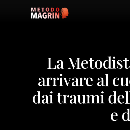
La Metodist
arrivare al c
dai traumi del
e d