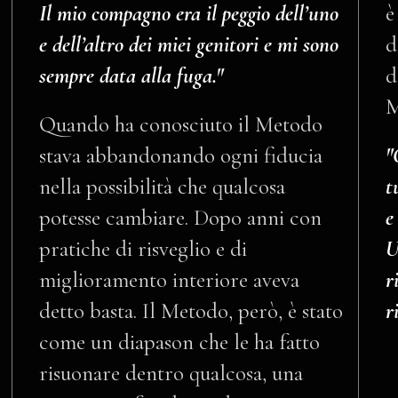
Il mio compagno era il peggio dell’uno
è
e dell’altro dei miei genitori e mi sono
d
sempre data alla fuga."
d
M
Quando ha conosciuto il Metodo
stava abbandonando ogni fiducia
"
nella possibilità che qualcosa
t
potesse cambiare. Dopo anni con
e
pratiche di risveglio e di
U
miglioramento interiore aveva
r
detto basta. Il Metodo, però, è stato
r
come un diapason che le ha fatto
risuonare dentro qualcosa, una