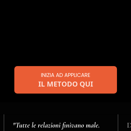
INIZIA AD APPLICARE
IL METODO QUI
"Tutte le relazioni finivano male.
D