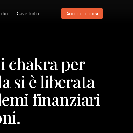
Accedi ai corsi
Libri
Casi studio
i chakra per
 si è liberata
lemi finanziari
oni.