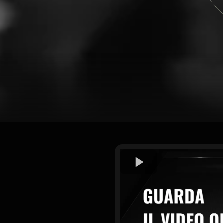
indfulness,
ale,
rendendo