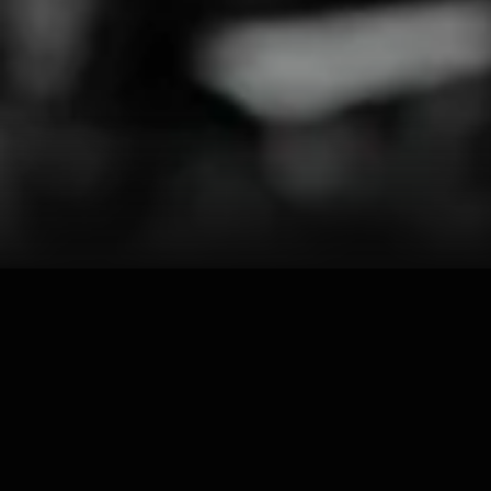
Ha stravolto la concezione di
m
meditazione e crescita person