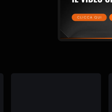
 il completo
 metodo facile