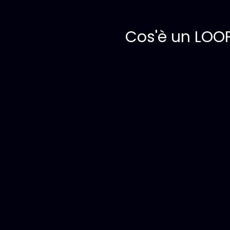
Cos'è un LOO
I LOOP sono pensieri negativi prodotti dal
collegati a delle sensazioni di sofferenza 
Quella sensazione sgradevole, di sofferenz
manifesta in 3 modi:
- Una sensazione al petto
- Una stretta allo stomaco
- Una percezione strana alla gola
Quella sensazione che ti impedisce a volte 
fare ciò che desideri, che ti costringe a f
negativo.