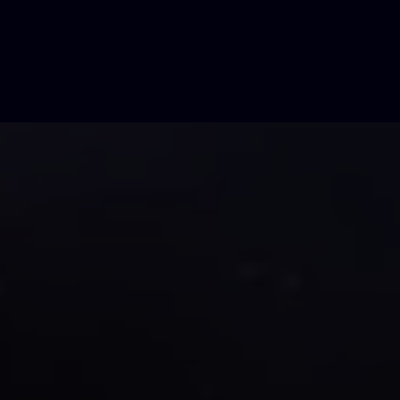
O
NE
egge di attrazione senza ottenere alcun
nsapevole di cui sei stato vittima e
avere tutto ciò che vuoi.