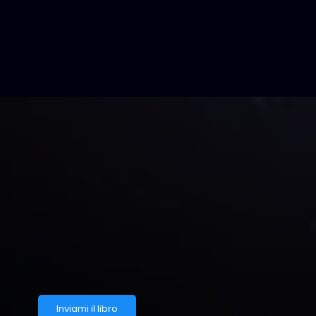
L'INGANN
DELLA LEGGE DI ATTRAZIO
Se fino ad oggi hai provato a far funzionare la l
risultato, in questo libro scoprirai l’inganno inco
scoprirai il tassello mancante per fare, essere e 
Inviami il libro