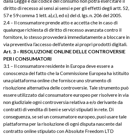
dalla Legge e dal codice del consumo non potrà esercitare il
diritto di recesso ai sensi ai sensi e per gli effetti degli artt. 52,
57 e 59 comma 1 lett. a),c), ed o) del d. lgs. n. 206 del 2005.
2.4 – Il consumatore prende atto e accetta che in caso di
qualunque richiesta di diritto di recesso avanzata contro il
fornitore, lo stesso provvederà immediatamente a bloccare in
via preventiva l’accesso dell’utente ai propri prodotti digitali.
Art. 3 – RISOLUZIONE ONLINE DELLE CONTROVERSIE
PER I CONSUMATORI
3.1 – Il consumatore residente in Europa deve essere a
conoscenza del fatto che la Commissione Europea ha istituito
una piattaforma online che fornisce uno strumento di
risoluzione alternativa delle controversie. Tale strumento può
essere utilizzato dal consumatore europeo per risolvere in via
non giudiziale ogni controversia relativa a e/o derivante da
contratti di vendita di beni e servizi stipulati in rete. Di
conseguenza, se sei un consumatore europeo, puoi usare tale
piattaforma per la risoluzione di ogni disputa nascente dal
contratto online stipulato con Absolute Freedom LTD