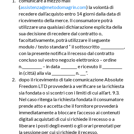
comunicare a mezzo mail
(
assistenza@metodomagrin.com
) la volontà di
recedere dall’acquisto entro 14 giorni dalla data di
ricevimento della merce. Il consumatore potrà
utilizzare una qualsiasi dichiarazione esplicita della
sua decisione di recedere dal contratto o,
facoltativamente, potrà utilizzare il seguente
modulo / testo standard “ il sottoscritto _____________,
con la presente notifica il recesso dal contratto
concluso sul vostro negozio elettronico – ordine
n.___________ – in data _________ e ricevuto il ___________
in (città) alla via _____________ n. ___”.
dopo il ricevimento di tale comunicazione Absolute
Freedom LTD provvederà a verificare se la richiesta
sia fondata o si scontri con i limiti di cui all’art. 9.3.
Nel caso ritenga la richiesta fondata il consumatore
prende atto e accetta che il fornitore provvederà
immediatamente a bloccare l’accesso ai contenuti
digitali acquistati di cui si richiede il recesso o a
liberare i posti degli eventi o gli orari prenotati per
la sessione per cui si richiede il recesso.