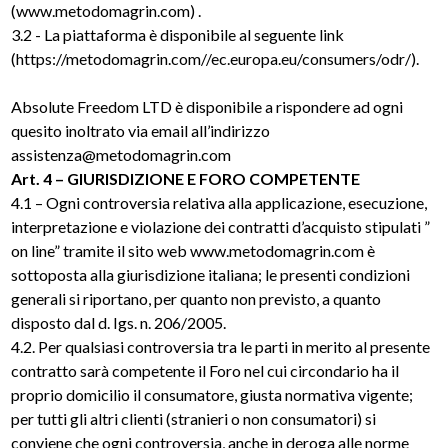
(
www.metodomagrin.com
) .
3.2 - La piattaforma è disponibile al seguente link
(
https://metodomagrin.com//ec.europa.eu/consumers/odr/
).
Absolute Freedom LTD è disponibile a rispondere ad ogni
quesito inoltrato via email all’indirizzo
assistenza@metodomagrin.com
Art. 4 – GIURISDIZIONE E FORO COMPETENTE
4.1 – Ogni controversia relativa alla applicazione, esecuzione,
interpretazione e violazione dei contratti d’acquisto stipulati ”
on line” tramite il sito web
www.metodomagrin.com
è
sottoposta alla giurisdizione italiana; le presenti condizioni
generali si riportano, per quanto non previsto, a quanto
disposto dal d. Igs. n. 206/2005.
4.2. Per qualsiasi controversia tra le parti in merito al presente
contratto sarà competente il Foro nel cui circondario ha il
proprio domicilio il consumatore, giusta normativa vigente;
per tutti gli altri clienti (stranieri o non consumatori) si
conviene che ogni controversia, anche in deroga alle norme