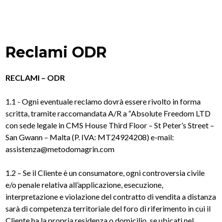
Reclami ODR
RECLAMI – ODR
1.1 - Ogni eventuale reclamo dovrà essere rivolto in forma
scritta, tramite raccomandata A/R a “Absolute Freedom LTD
con sede legale in CMS House Third Floor – St Peter’s Street –
San Gwann – Malta (P. IVA: MT24924208) e-mail:
assistenza@metodomagrin.com
1.2 – Se il Cliente è un consumatore, ogni controversia civile
e/o penale relativa all’applicazione, esecuzione,
interpretazione e violazione del contratto di vendita a distanza
sarà di competenza territoriale del foro di riferimento in cui il
Cliente ha la propria residenza o domicilio, se ubicati nel